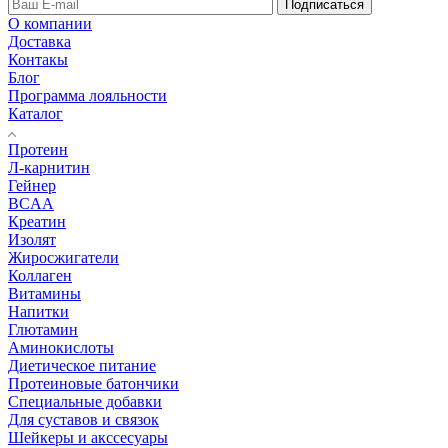
Подписаться
О компании
Доставка
Контакы
Блог
Программа лояльности
Каталог
Протеин
Л-карнитин
Гейнер
BCAA
Креатин
Изолят
Жиросжигатели
Коллаген
Витамины
Напитки
Глютамин
Аминокислоты
Диетическое питание
Протеиновые батончики
Специальные добавки
Для суставов и связок
Шейкеры и акссесуары