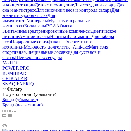
и концентрации
Детокс и очищение
Для сосудов и сердца
Для
сна и антистресс
Для снижения веса и контроля сахара
Для
зрения и здоровья глаз
Для
иммунитета
Минералы
Мультиминеральные
комплексы
Коллагены
BCAA
Омега
3
Витамины
Предтренировочные комплексы
Диетическое
питание
Аминокислоты
Напитки
Глютамины
Для набора
веса
Подарочные сертификаты
Энергетики и
изотоники
Молодость, долголетие, Anti-age
Магнезия
спортивная
Специальные добавки
Для суставов и
связок
Шейкеры и акссесуары
Mad Fit
POWER PRO
BOMBBAR
CHIKALAB
SNAQ FABRIQ
Фильтр
По умолчанию (убывание)
Бренд (убывание)
Бренд (возрастание)