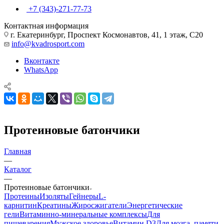
+7 (343)-271-77-73
Контактная информация
г. Екатеринбург, Проспект Космонавтов, 41, 1 этаж, С20
info@kvadrosport.com
Вконтакте
WhatsApp
Протеиновые батончики
Главная
—
Каталог
—
Протеиновые батончики
Протеины
Изоляты
Гейнеры
L-
карнитин
Креатины
Жиросжигатели
Энергетические
гели
Витаминно-минеральные комплексы
Для
пищеварения
Мужское здоровье
Витамин D3
Для мозга, памяти