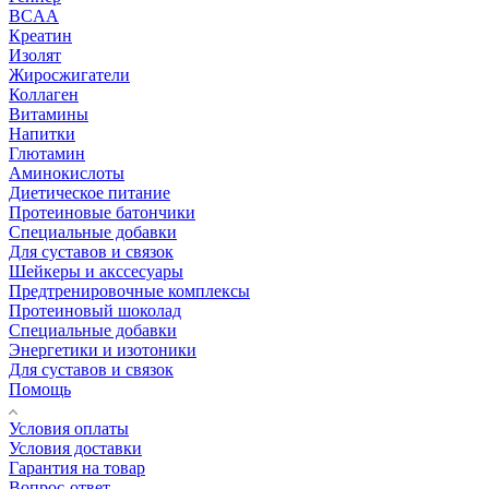
BCAA
Креатин
Изолят
Жиросжигатели
Коллаген
Витамины
Напитки
Глютамин
Аминокислоты
Диетическое питание
Протеиновые батончики
Специальные добавки
Для суставов и связок
Шейкеры и акссесуары
Предтренировочные комплексы
Протеиновый шоколад
Специальные добавки
Энергетики и изотоники
Для суставов и связок
Помощь
Условия оплаты
Условия доставки
Гарантия на товар
Вопрос-ответ