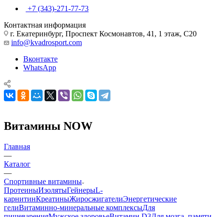
+7 (343)-271-77-73
Контактная информация
г. Екатеринбург, Проспект Космонавтов, 41, 1 этаж, С20
info@kvadrosport.com
Вконтакте
WhatsApp
Витамины NOW
Главная
—
Каталог
—
Спортивные витамины
Протеины
Изоляты
Гейнеры
L-
карнитин
Креатины
Жиросжигатели
Энергетические
гели
Витаминно-минеральные комплексы
Для
пищеварения
Мужское здоровье
Витамин D3
Для мозга, памяти