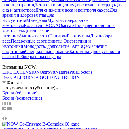
и концентрации
Детокс и очищение
Для сосудов и сердца
Для
сна и антистресс
Для снижения веса и контроля сахара
Для
зрения и здоровья глаз
Для
иммунитета
Минералы
Мультиминеральные
комплексы
Коллагены
BCAA
Омега 3
Предтренировочные
комплексы
Диетическое
питание
Аминокислоты
Напитки
Глютамины
Для набора
веса
Подарочные сертификаты
Энергетики и
изотоники
Молодость, долголетие, Anti-age
Магнезия
спортивная
Специальные добавки
Батончики
Для суставов и
связок
Шейкеры и акссесуары
—
Витамины NOW
LIFE EXTENSION
OstroVit
NaturesPlus
Doctor's
Best
CALIFORNIA GOLD NUTRITION
Фильтр
По умолчанию (убывание)
Бренд (убывание)
Бренд (возрастание)