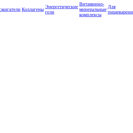
Витаминно-
Энергетические
Для
сжигатели
Коллагены
минеральные
гели
пищеварени
комплексы