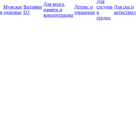
Для
Для мозга,
Мужское
Витамин
Детокс и
сосудов
Для сна и
памяти и
я
здоровье
D3
очищение
и
антистрес
концентрации
сердца