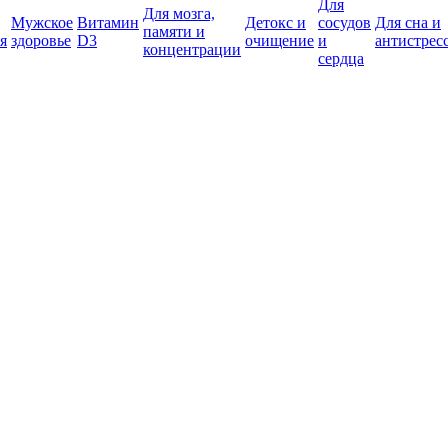
Для
Для мозга,
Мужское
Витамин
Детокс и
сосудов
Для сна и
памяти и
я
здоровье
D3
очищение
и
антистрес
концентрации
сердца