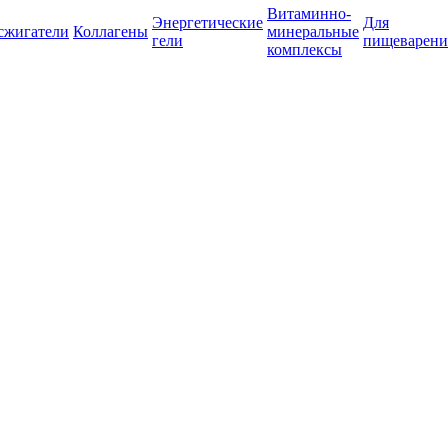
Витаминно-
Энергетические
Для
сжигатели
Коллагены
минеральные
гели
пищеварени
комплексы