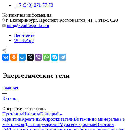
+7 (343)-271-77-73
Контактная информация
г. Екатеринбург, Проспект Космонавтов, 41, 1 этаж, С20
info@kvadrosport.com
Вконтакте
WhatsApp
Энергетические гели
Главная
—
Каталог
—
Энергетические гели
Протеины
Изоляты
Гейнеры
L-
карнитин
Креатины
Жиросжигатели
Витаминно-минеральные
комплексы
Для пищеварения
Мужское здоровье
Витамин
D3
Для мозга, памяти и концентрации
Детокс и очищение
Для