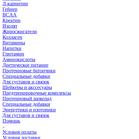
Л-карнитин
Гейнер
BCAA
Креатин
Изолят
Жиросжигатели
Коллаген
Витамины
Напитки
Глютамин
Аминокислоты
Диетическое питание
Протеиновые батончики
Специальные добавки
Для суставов и связок
Шейкеры и акссесуары
Предтренировочные комплексы
Протеиновый шоколад
Специальные добавки
Энергетики и изотоники
Для суставов и связок
Помощь
Условия оплаты
Условия доставки