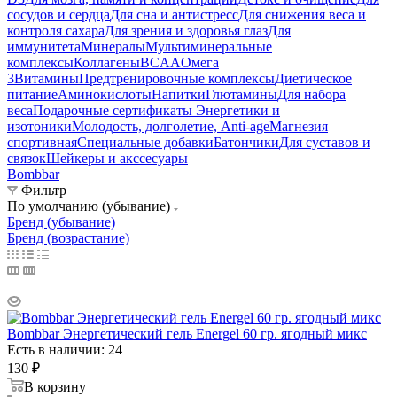
сосудов и сердца
Для сна и антистресс
Для снижения веса и
контроля сахара
Для зрения и здоровья глаз
Для
иммунитета
Минералы
Мультиминеральные
комплексы
Коллагены
BCAA
Омега
3
Витамины
Предтренировочные комплексы
Диетическое
питание
Аминокислоты
Напитки
Глютамины
Для набора
веса
Подарочные сертификаты
Энергетики и
изотоники
Молодость, долголетие, Anti-age
Магнезия
спортивная
Специальные добавки
Батончики
Для суставов и
связок
Шейкеры и акссесуары
Bombbar
Фильтр
По умолчанию (убывание)
Бренд (убывание)
Бренд (возрастание)
Bombbar Энергетический гель Energel 60 гр. ягодный микс
Есть в наличии: 24
130
₽
В корзину