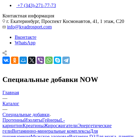
+7 (343)-271-77-73
Контактная информация
г. Екатеринбург, Проспект Космонавтов, 41, 1 этаж, С20
info@kvadrosport.com
Вконтакте
WhatsApp
Специальные добавки NOW
Главная
—
Каталог
—
Специальные добавки
Протеины
Изоляты
Гейнеры
L-
карнитин
Креатины
Жиросжигатели
Энергетические
гели
Витаминно-минеральные комплексы
Для
пищеварения
Мужское здоровье
Витамин D3
Для мозга, памяти