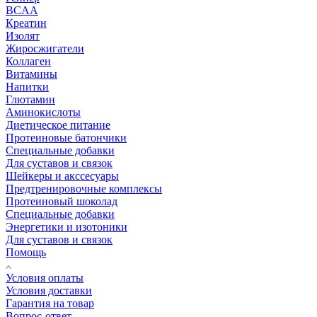
BCAA
Креатин
Изолят
Жиросжигатели
Коллаген
Витамины
Напитки
Глютамин
Аминокислоты
Диетическое питание
Протеиновые батончики
Специальные добавки
Для суставов и связок
Шейкеры и акссесуары
Предтренировочные комплексы
Протеиновый шоколад
Специальные добавки
Энергетики и изотоники
Для суставов и связок
Помощь
Условия оплаты
Условия доставки
Гарантия на товар
Вопрос-ответ