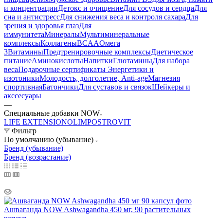
и концентрации
Детокс и очищение
Для сосудов и сердца
Для
сна и антистресс
Для снижения веса и контроля сахара
Для
зрения и здоровья глаз
Для
иммунитета
Минералы
Мультиминеральные
комплексы
Коллагены
BCAA
Омега
3
Витамины
Предтренировочные комплексы
Диетическое
питание
Аминокислоты
Напитки
Глютамины
Для набора
веса
Подарочные сертификаты
Энергетики и
изотоники
Молодость, долголетие, Anti-age
Магнезия
спортивная
Батончики
Для суставов и связок
Шейкеры и
акссесуары
—
Специальные добавки NOW
LIFE EXTENSION
OLIMP
OSTROVIT
Фильтр
По умолчанию (убывание)
Бренд (убывание)
Бренд (возрастание)
Ашваганда NOW Ashwagandha 450 мг, 90 растительных