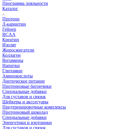
Программа лояльности
Каталог
Протеин
Л-карнитин
Гейнер
BCAA
Креатин
Изолят
Жиросжигатели
Коллаген
Витамины
Напитки
Глютамин
Аминокислоты
Диетическое питание
Протеиновые батончики
Специальные добавки
Для суставов и связок
Шейкеры и акссесуары
Предтренировочные комплексы
Протеиновый шоколад
Специальные добавки
Энергетики и изотоники
Для суставов и связок