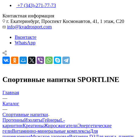
+7 (343)-271-77-73
Контактная информация
г. Екатеринбург, Проспект Космонавтов, 41, 1 этаж, С20
info@kvadrosport.com
Вконтакте
WhatsApp
Спортивные напитки SPORTLINE
Главная
—
Каталог
—
Спортивные напитки
Протеины
Изоляты
Гейнеры
L-
карнитин
Креатины
Жиросжигатели
Энергетические
гели
Витаминно-минеральные комплексы
Для
пищеварения
Мужское здоровье
Витамин D3
Для мозга, памяти