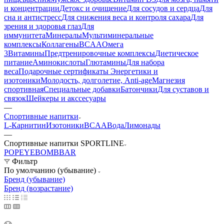
и концентрации
Детокс и очищение
Для сосудов и сердца
Для
сна и антистресс
Для снижения веса и контроля сахара
Для
зрения и здоровья глаз
Для
иммунитета
Минералы
Мультиминеральные
комплексы
Коллагены
BCAA
Омега
3
Витамины
Предтренировочные комплексы
Диетическое
питание
Аминокислоты
Глютамины
Для набора
веса
Подарочные сертификаты
Энергетики и
изотоники
Молодость, долголетие, Anti-age
Магнезия
спортивная
Специальные добавки
Батончики
Для суставов и
связок
Шейкеры и акссесуары
—
Спортивные напитки
L-Карнитин
Изотоники
BCAA
Вода
Лимонады
—
Спортивные напитки SPORTLINE
POPEYE
BOMBBAR
Фильтр
По умолчанию (убывание)
Бренд (убывание)
Бренд (возрастание)