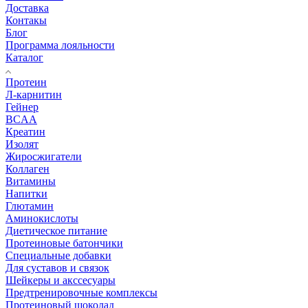
Доставка
Контакы
Блог
Программа лояльности
Каталог
Протеин
Л-карнитин
Гейнер
BCAA
Креатин
Изолят
Жиросжигатели
Коллаген
Витамины
Напитки
Глютамин
Аминокислоты
Диетическое питание
Протеиновые батончики
Специальные добавки
Для суставов и связок
Шейкеры и акссесуары
Предтренировочные комплексы
Протеиновый шоколад