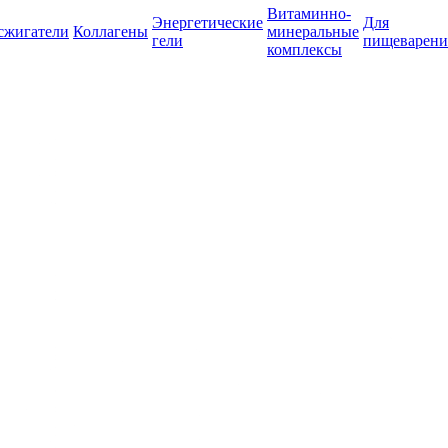
Витаминно-
Энергетические
Для
сжигатели
Коллагены
минеральные
гели
пищеварени
комплексы