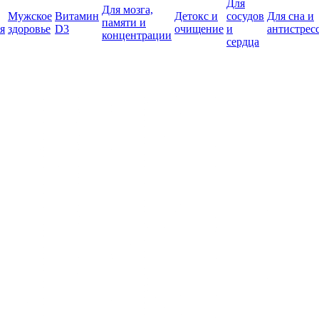
Для
Для мозга,
Мужское
Витамин
Детокс и
сосудов
Для сна и
памяти и
я
здоровье
D3
очищение
и
антистрес
концентрации
сердца