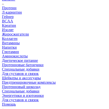
Протеин
Л-карнитин
Гейнер
BCAA
Креатин
Изолят
Жиросжигатели
Коллаген
Витамины
Напитки
Глютамин
Аминокислоты
Диетическое питание
Протеиновые батончики
Специальные добавки
Для суставов и связок
Шейкеры и акссесуары
Предтренировочные комплексы
Протеиновый шоколад
Специальные добавки
Энергетики и изотоники
Для суставов и связок
Помощь