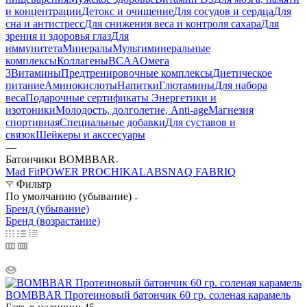
и концентрации
Детокс и очищение
Для сосудов и сердца
Для
сна и антистресс
Для снижения веса и контроля сахара
Для
зрения и здоровья глаз
Для
иммунитета
Минералы
Мультиминеральные
комплексы
Коллагены
BCAA
Омега
3
Витамины
Предтренировочные комплексы
Диетическое
питание
Аминокислоты
Напитки
Глютамины
Для набора
веса
Подарочные сертификаты
Энергетики и
изотоники
Молодость, долголетие, Anti-age
Магнезия
спортивная
Специальные добавки
Для суставов и
связок
Шейкеры и акссесуары
—
Батончики BOMBBAR
Mad Fit
POWER PRO
CHIKALAB
SNAQ FABRIQ
Фильтр
По умолчанию (убывание)
Бренд (убывание)
Бренд (возрастание)
BOMBBAR Протеиновый батончик 60 гр. соленая карамель