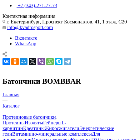
+7 (343)-271-77-73
Контактная информация
г. Екатеринбург, Проспект Космонавтов, 41, 1 этаж, С20
info@kvadrosport.com
Вконтакте
WhatsApp
Батончики BOMBBAR
Главная
—
Каталог
—
Протеиновые батончики
Протеины
Изоляты
Гейнеры
L-
карнитин
Креатины
Жиросжигатели
Энергетические
гели
Витаминно-минеральные комплексы
Для
пищеварения
Мужское здоровье
Витамин D3
Для мозга, памяти