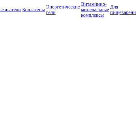
Витаминно-
Энергетические
Для
сжигатели
Коллагены
минеральные
гели
пищеварени
комплексы