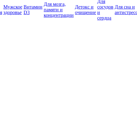
Для
Для мозга,
Мужское
Витамин
Детокс и
сосудов
Для сна и
памяти и
я
здоровье
D3
очищение
и
антистрес
концентрации
сердца