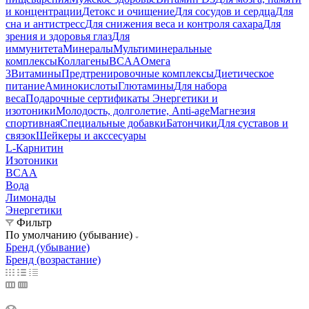
и концентрации
Детокс и очищение
Для сосудов и сердца
Для
сна и антистресс
Для снижения веса и контроля сахара
Для
зрения и здоровья глаз
Для
иммунитета
Минералы
Мультиминеральные
комплексы
Коллагены
BCAA
Омега
3
Витамины
Предтренировочные комплексы
Диетическое
питание
Аминокислоты
Глютамины
Для набора
веса
Подарочные сертификаты
Энергетики и
изотоники
Молодость, долголетие, Anti-age
Магнезия
спортивная
Специальные добавки
Батончики
Для суставов и
связок
Шейкеры и акссесуары
L-Карнитин
Изотоники
BCAA
Вода
Лимонады
Энергетики
Фильтр
По умолчанию (убывание)
Бренд (убывание)
Бренд (возрастание)