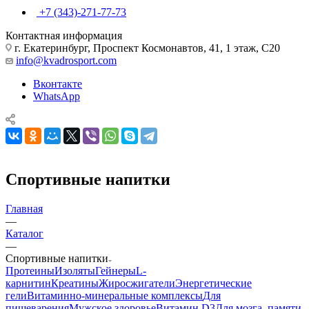
+7 (343)-271-77-73
Контактная информация
г. Екатеринбург, Проспект Космонавтов, 41, 1 этаж, С20
info@kvadrosport.com
Вконтакте
WhatsApp
Спортивные напитки
Главная
—
Каталог
—
Спортивные напитки
Протеины
Изоляты
Гейнеры
L-
карнитин
Креатины
Жиросжигатели
Энергетические
гели
Витаминно-минеральные комплексы
Для
пищеварения
Мужское здоровье
Витамин D3
Для мозга, памяти