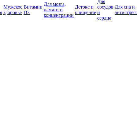
Для
Для мозга,
Мужское
Витамин
Детокс и
сосудов
Для сна и
памяти и
я
здоровье
D3
очищение
и
антистрес
концентрации
сердца