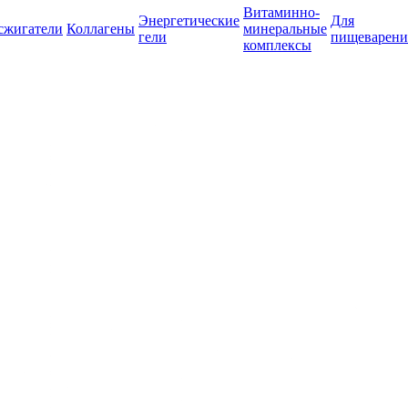
Витаминно-
Энергетические
Для
сжигатели
Коллагены
минеральные
гели
пищеварени
комплексы