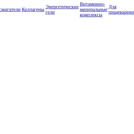
Витаминно-
Энергетические
Для
сжигатели
Коллагены
минеральные
гели
пищеварени
комплексы