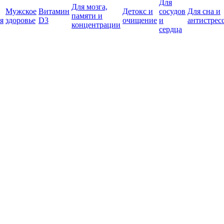
Для
Для мозга,
Мужское
Витамин
Детокс и
сосудов
Для сна и
памяти и
я
здоровье
D3
очищение
и
антистрес
концентрации
сердца