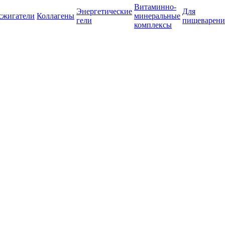
Витаминно-
Энергетические
Для
сжигатели
Коллагены
минеральные
гели
пищеварени
комплексы