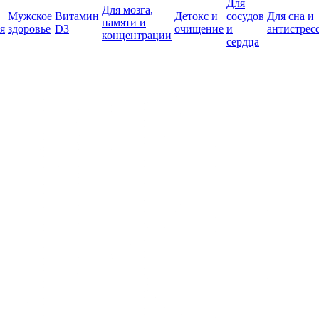
Для
Для мозга,
Мужское
Витамин
Детокс и
сосудов
Для сна и
памяти и
я
здоровье
D3
очищение
и
антистрес
концентрации
сердца