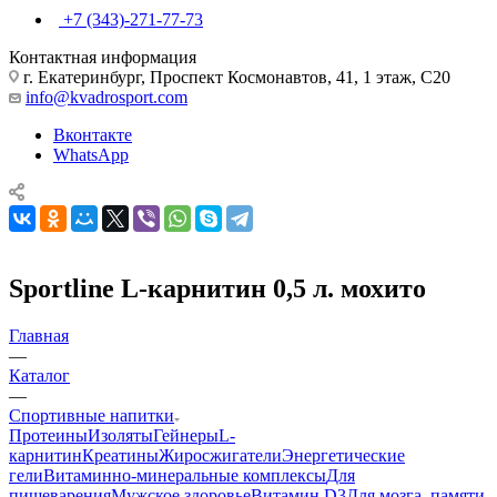
+7 (343)-271-77-73
Контактная информация
г. Екатеринбург, Проспект Космонавтов, 41, 1 этаж, С20
info@kvadrosport.com
Вконтакте
WhatsApp
Sportline L-карнитин 0,5 л. мохито
Главная
—
Каталог
—
Спортивные напитки
Протеины
Изоляты
Гейнеры
L-
карнитин
Креатины
Жиросжигатели
Энергетические
гели
Витаминно-минеральные комплексы
Для
пищеварения
Мужское здоровье
Витамин D3
Для мозга, памяти