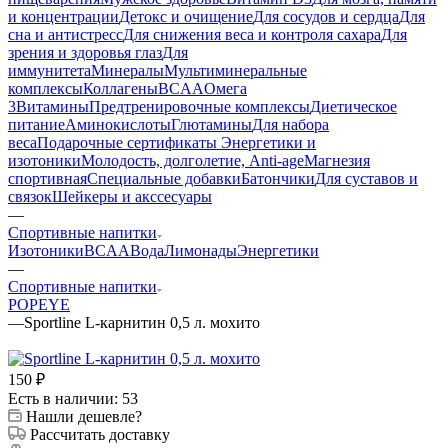
и концентрации
Детокс и очищение
Для сосудов и сердца
Для
сна и антистресс
Для снижения веса и контроля сахара
Для
зрения и здоровья глаз
Для
иммунитета
Минералы
Мультиминеральные
комплексы
Коллагены
BCAA
Омега
3
Витамины
Предтренировочные комплексы
Диетическое
питание
Аминокислоты
Глютамины
Для набора
веса
Подарочные сертификаты
Энергетики и
изотоники
Молодость, долголетие, Anti-age
Магнезия
спортивная
Специальные добавки
Батончики
Для суставов и
связок
Шейкеры и акссесуары
—
Спортивные напитки
Изотоники
BCAA
Вода
Лимонады
Энергетики
—
Спортивные напитки
POPEYE
—
Sportline L-карнитин 0,5 л. мохито
150
₽
Есть в наличии: 53
Нашли дешевле?
Рассчитать доставку