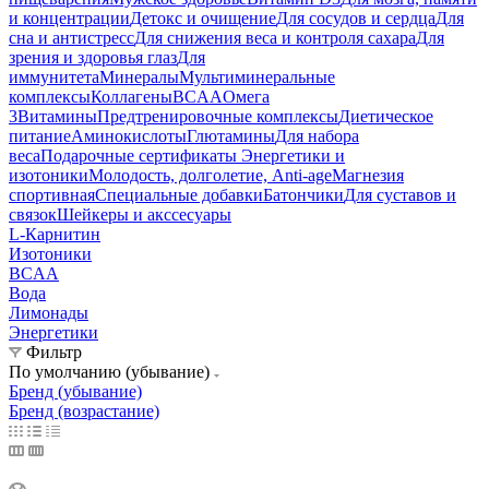
и концентрации
Детокс и очищение
Для сосудов и сердца
Для
сна и антистресс
Для снижения веса и контроля сахара
Для
зрения и здоровья глаз
Для
иммунитета
Минералы
Мультиминеральные
комплексы
Коллагены
BCAA
Омега
3
Витамины
Предтренировочные комплексы
Диетическое
питание
Аминокислоты
Глютамины
Для набора
веса
Подарочные сертификаты
Энергетики и
изотоники
Молодость, долголетие, Anti-age
Магнезия
спортивная
Специальные добавки
Батончики
Для суставов и
связок
Шейкеры и акссесуары
L-Карнитин
Изотоники
BCAA
Вода
Лимонады
Энергетики
Фильтр
По умолчанию (убывание)
Бренд (убывание)
Бренд (возрастание)