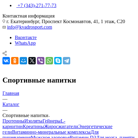
+7 (343)-271-77-73
Контактная информация
г. Екатеринбург, Проспект Космонавтов, 41, 1 этаж, С20
info@kvadrosport.com
Вконтакте
WhatsApp
Спортивные напитки
Главная
—
Каталог
—
Спортивные напитки
Протеины
Изоляты
Гейнеры
L-
карнитин
Креатины
Жиросжигатели
Энергетические
гели
Витаминно-минеральные комплексы
Для
пищеварения
Мужское здоровье
Витамин D3
Для мозга, памяти