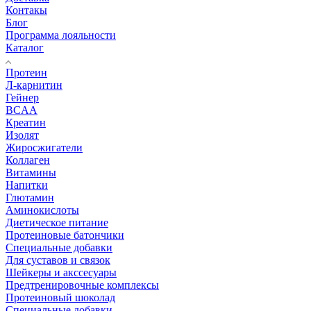
Контакы
Блог
Программа лояльности
Каталог
Протеин
Л-карнитин
Гейнер
BCAA
Креатин
Изолят
Жиросжигатели
Коллаген
Витамины
Напитки
Глютамин
Аминокислоты
Диетическое питание
Протеиновые батончики
Специальные добавки
Для суставов и связок
Шейкеры и акссесуары
Предтренировочные комплексы
Протеиновый шоколад
Специальные добавки