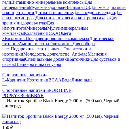
гели
Витаминно-минеральные комплексы
Для
пищеварения
Мужское здоровье
Витамин D3
Для мозга, памяти
и концентрации
Детокс и очищение
Для сосудов и сердца
Для
сна и антистресс
Для снижения веса и контроля сахара
Для
зрения и здоровья глаз
Для
иммунитета
Минералы
Мультиминеральные
комплексы
Коллагены
BCAA
Омега
3
Витамины
Предтренировочные комплексы
Диетическое
питание
Аминокислоты
Глютамины
Для набора
веса
Подарочные сертификаты
Энергетики и
изотоники
Молодость, долголетие, Anti-age
Магнезия
спортивная
Специальные добавки
Батончики
Для суставов и
связок
Шейкеры и акссесуары
—
Спортивные напитки
L-Карнитин
Изотоники
BCAA
Вода
Лимонады
—
Спортивные напитки SPORTLINE
POPEYE
BOMBBAR
—
Напиток Sportline Black Energy 2000 мг (500 мл), Черный
виноград
150
₽