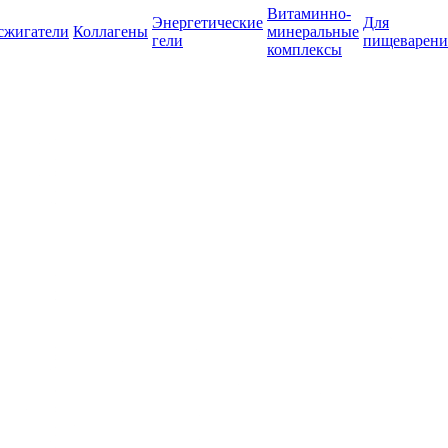
Витаминно-
Энергетические
Для
сжигатели
Коллагены
минеральные
гели
пищеварени
комплексы