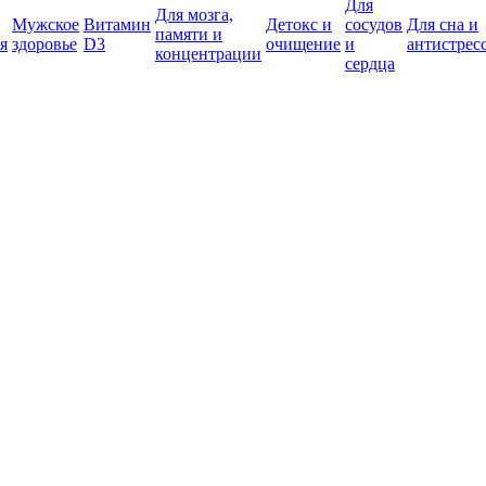
Для
Для мозга,
Мужское
Витамин
Детокс и
сосудов
Для сна и
памяти и
я
здоровье
D3
очищение
и
антистрес
концентрации
сердца