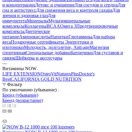
и концентрации
Детокс и очищение
Для сосудов и сердца
Для
сна и антистресс
Для снижения веса и контроля сахара
Для
зрения и здоровья глаз
Для
иммунитета
Минералы
Мультиминеральные
комплексы
Коллагены
BCAA
Омега 3
Предтренировочные
комплексы
Диетическое
питание
Аминокислоты
Напитки
Глютамины
Для набора
веса
Подарочные сертификаты
Энергетики и
изотоники
Молодость, долголетие, Anti-age
Магнезия
спортивная
Специальные добавки
Батончики
Для суставов и
связок
Шейкеры и акссесуары
—
Витамины NOW
LIFE EXTENSION
OstroVit
NaturesPlus
Doctor's
Best
CALIFORNIA GOLD NUTRITION
Фильтр
По умолчанию (убывание)
Бренд (убывание)
Бренд (возрастание)