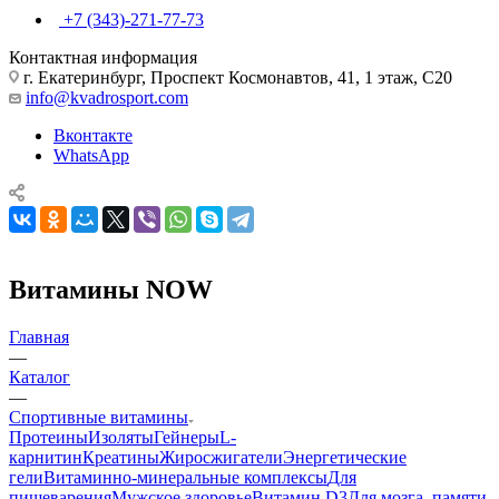
+7 (343)-271-77-73
Контактная информация
г. Екатеринбург, Проспект Космонавтов, 41, 1 этаж, С20
info@kvadrosport.com
Вконтакте
WhatsApp
Витамины NOW
Главная
—
Каталог
—
Спортивные витамины
Протеины
Изоляты
Гейнеры
L-
карнитин
Креатины
Жиросжигатели
Энергетические
гели
Витаминно-минеральные комплексы
Для
пищеварения
Мужское здоровье
Витамин D3
Для мозга, памяти