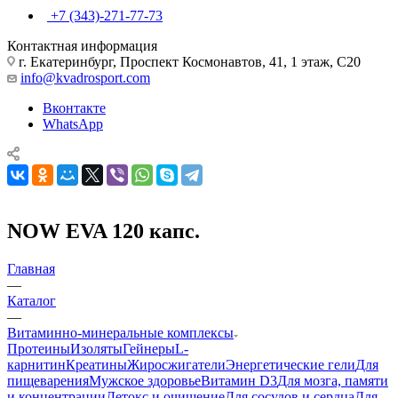
+7 (343)-271-77-73
Контактная информация
г. Екатеринбург, Проспект Космонавтов, 41, 1 этаж, С20
info@kvadrosport.com
Вконтакте
WhatsApp
NOW EVA 120 капс.
Главная
—
Каталог
—
Витаминно-минеральные комплексы
Протеины
Изоляты
Гейнеры
L-
карнитин
Креатины
Жиросжигатели
Энергетические гели
Для
пищеварения
Мужское здоровье
Витамин D3
Для мозга, памяти
и концентрации
Детокс и очищение
Для сосудов и сердца
Для