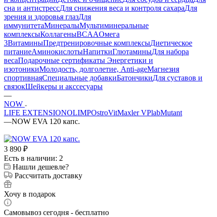
сна и антистресс
Для снижения веса и контроля сахара
Для
зрения и здоровья глаз
Для
иммунитета
Минералы
Мультиминеральные
комплексы
Коллагены
BCAA
Омега
3
Витамины
Предтренировочные комплексы
Диетическое
питание
Аминокислоты
Напитки
Глютамины
Для набора
веса
Подарочные сертификаты
Энергетики и
изотоники
Молодость, долголетие, Anti-age
Магнезия
спортивная
Специальные добавки
Батончики
Для суставов и
связок
Шейкеры и акссесуары
—
NOW
LIFE EXTENSION
OLIMP
OstroVit
Maxler
VPlab
Mutant
—
NOW EVA 120 капс.
3 890
₽
Есть в наличии: 2
Нашли дешевле?
Рассчитать доставку
Хочу в подарок
Самовывоз сегодня - бесплатно