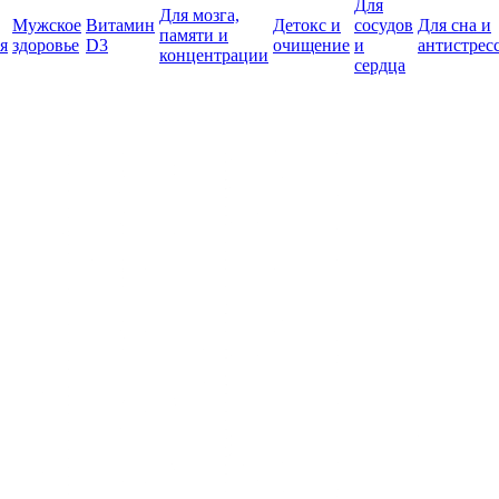
Для
Для мозга,
Мужское
Витамин
Детокс и
сосудов
Для сна и
памяти и
я
здоровье
D3
очищение
и
антистрес
концентрации
сердца