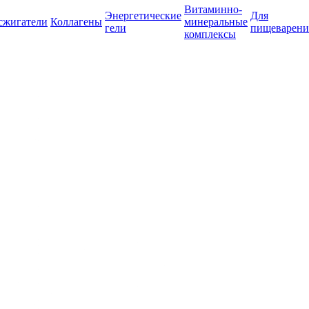
Витаминно-
Энергетические
Для
сжигатели
Коллагены
минеральные
гели
пищеварени
комплексы