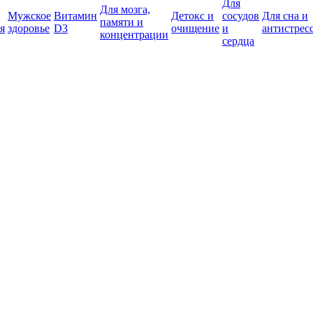
Для
Для мозга,
Мужское
Витамин
Детокс и
сосудов
Для сна и
памяти и
я
здоровье
D3
очищение
и
антистрес
концентрации
сердца