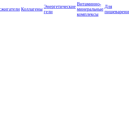
Витаминно-
Энергетические
Для
сжигатели
Коллагены
минеральные
гели
пищеварени
комплексы