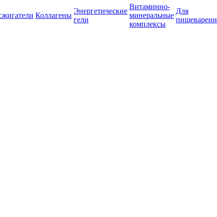
Витаминно-
Энергетические
Для
сжигатели
Коллагены
минеральные
гели
пищеварени
комплексы