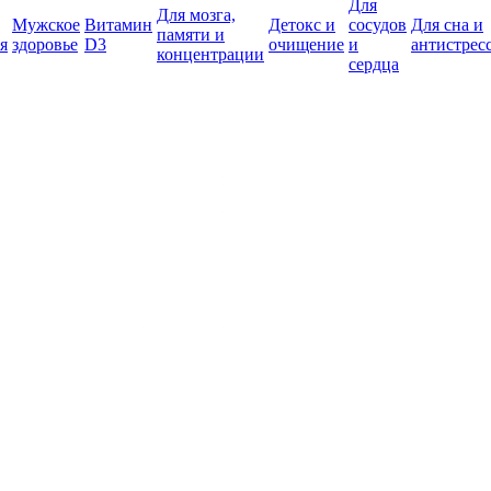
Для
Для мозга,
Мужское
Витамин
Детокс и
сосудов
Для сна и
памяти и
я
здоровье
D3
очищение
и
антистрес
концентрации
сердца