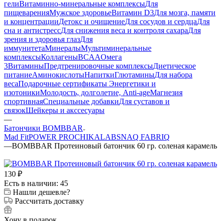
гели
Витаминно-минеральные комплексы
Для
пищеварения
Мужское здоровье
Витамин D3
Для мозга, памяти
и концентрации
Детокс и очищение
Для сосудов и сердца
Для
сна и антистресс
Для снижения веса и контроля сахара
Для
зрения и здоровья глаз
Для
иммунитета
Минералы
Мультиминеральные
комплексы
Коллагены
BCAA
Омега
3
Витамины
Предтренировочные комплексы
Диетическое
питание
Аминокислоты
Напитки
Глютамины
Для набора
веса
Подарочные сертификаты
Энергетики и
изотоники
Молодость, долголетие, Anti-age
Магнезия
спортивная
Специальные добавки
Для суставов и
связок
Шейкеры и акссесуары
—
Батончики BOMBBAR
Mad Fit
POWER PRO
CHIKALAB
SNAQ FABRIQ
—
BOMBBAR Протеиновый батончик 60 гр. соленая карамель
130
₽
Есть в наличии: 45
Нашли дешевле?
Рассчитать доставку
Хочу в подарок