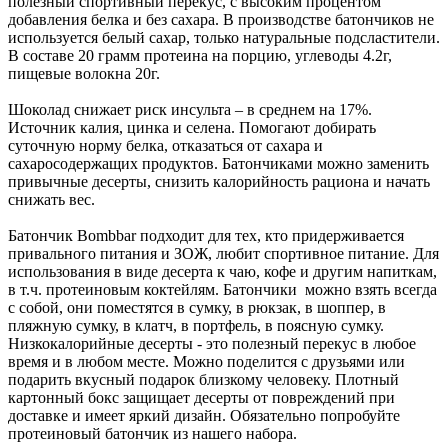
полезный спортивный перекус, с высоким процентом
добавления белка и без сахара. В производстве батончиков не
используется белый сахар, только натуральные подсластители.
В составе 20 грамм протеина на порцию, углеводы 4.2г,
пищевые волокна 20г.
Шоколад снижает риск инсульта – в среднем на 17%.
Источник калия, цинка и селена. Помогают добирать
суточную норму белка, отказаться от сахара и
сахаросодержащих продуктов. Батончиками можно заменить
привычные десерты, снизить калорийность рациона и начать
снижать вес.
Батончик Bombbar подходит для тех, кто придерживается
привального питания и ЗОЖ, любит спортивное питание. Для
использования в виде десерта к чаю, кофе и другим напиткам,
в т.ч. протеиновым коктейлям. Батончики можно взять всегда
с собой, они поместятся в сумку, в рюкзак, в шоппер, в
пляжную сумку, в клатч, в портфель, в поясную сумку.
Низкокалорийные десерты - это полезный перекус в любое
время и в любом месте. Можно поделится с друзьями или
подарить вкусный подарок близкому человеку. Плотный
картонный бокс защищает десерты от повреждений при
доставке и имеет яркий дизайн. Обязательно попробуйте
протеиновый батончик из нашего набора.