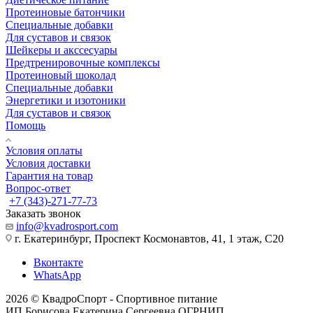
Протеиновые батончики
Специальные добавки
Для суставов и связок
Шейкеры и акссесуары
Предтренировочные комплексы
Протеиновый шоколад
Специальные добавки
Энергетики и изотоники
Для суставов и связок
Помощь
Условия оплаты
Условия доставки
Гарантия на товар
Вопрос-ответ
+7 (343)-271-77-73
Заказать звонок
info@kvadrosport.com
г. Екатеринбург, Проспект Космонавтов, 41, 1 этаж, С20
Вконтакте
WhatsApp
2026 © КвадроСпорт - Спортивное питание
ИП Борисова Екатерина Сергеевна ОГРНИП