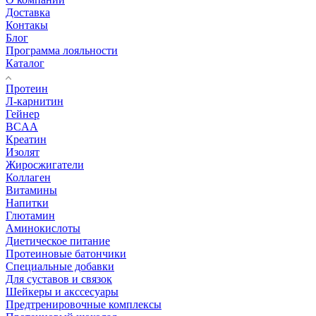
Доставка
Контакы
Блог
Программа лояльности
Каталог
Протеин
Л-карнитин
Гейнер
BCAA
Креатин
Изолят
Жиросжигатели
Коллаген
Витамины
Напитки
Глютамин
Аминокислоты
Диетическое питание
Протеиновые батончики
Специальные добавки
Для суставов и связок
Шейкеры и акссесуары
Предтренировочные комплексы