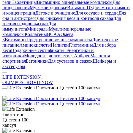
гели
Таблетницы
Витаминно-минеральные комплексы
Для
пищеварения
Мужское здоровье
Витамин D3
Для мозга, памяти
и концентрации
Детокс и очищение
Для сосудов и сердца
Для
сна и антистресс
Для снижения веса и контроля сахара
Для
зрения и здоровья глаз
Для
иммунитета
Минералы
Мультиминеральные
комплексы
Коллагены
BCAA
Омега
3
Витамины
Предтренировочные комплексы
Диетическое
питание
Аминокислоты
Напитки
Глютамины
Для набора
веса
Подарочные сертификаты
Энергетики и
изотоники
Молодость, долголетие, Anti-age
Магнезия
спортивная
Батончики
Для суставов и связок
Шейкеры и
акссесуары
—
LIFE EXTENSION
OLIMP
OSTROVIT
NOW
—
Life Extension Глютатион Цистеин 100 капсул