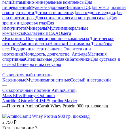
гели
Витаминно-минеральные комплексы
Для
пищеварения
Мужское здоровье
Витамин D3
Для мозга, памяти
и концентрации
Детокс и очищение
Для сосудов и сердца
Для
сна и антистресс
Для снижения веса и контроля сахара
Для
зрения и здоровья глаз
Для
иммунитета
Минералы
Мультиминеральные
комплексы
Коллагены
BCAA
Омега
3
Витамины
Предтренировочные комплексы
Диетическое
питание
Аминокислоты
Напитки
Глютамины
Для набора
веса
Подарочные сертификаты
Энергетики и
изотоники
Молодость, долголетие, Anti-age
Магнезия
спортивная
Специальные добавки
Батончики
Для суставов и
связок
Шейкеры и акссесуары
—
Сывороточный протеин
Казеиновые
Мультикомпонентные
Соевый и веганский
—
Сывороточный протеин AminoCarnit
Mass Effect
Popeye
Optimum
Nutrition
Ostrovit
OLIMP
Sportline
Maxler
—
Протеин AminoCarnit Whey Protein 900 гр. шоколад
2 750
₽
Есть в наличии: 3