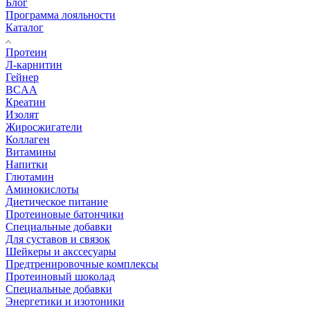
Блог
Программа лояльности
Каталог
Протеин
Л-карнитин
Гейнер
BCAA
Креатин
Изолят
Жиросжигатели
Коллаген
Витамины
Напитки
Глютамин
Аминокислоты
Диетическое питание
Протеиновые батончики
Специальные добавки
Для суставов и связок
Шейкеры и акссесуары
Предтренировочные комплексы
Протеиновый шоколад
Специальные добавки
Энергетики и изотоники