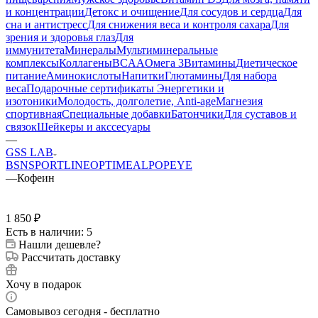
и концентрации
Детокс и очищение
Для сосудов и сердца
Для
сна и антистресс
Для снижения веса и контроля сахара
Для
зрения и здоровья глаз
Для
иммунитета
Минералы
Мультиминеральные
комплексы
Коллагены
BCAA
Омега 3
Витамины
Диетическое
питание
Аминокислоты
Напитки
Глютамины
Для набора
веса
Подарочные сертификаты
Энергетики и
изотоники
Молодость, долголетие, Anti-age
Магнезия
спортивная
Специальные добавки
Батончики
Для суставов и
связок
Шейкеры и акссесуары
—
GSS LAB
BSN
SPORTLINE
OPTIMEAL
POPEYE
—
Кофеин
1 850
₽
Есть в наличии: 5
Нашли дешевле?
Рассчитать доставку
Хочу в подарок
Самовывоз сегодня - бесплатно