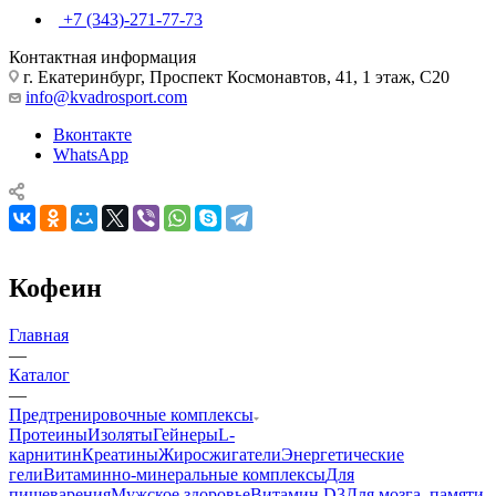
+7 (343)-271-77-73
Контактная информация
г. Екатеринбург, Проспект Космонавтов, 41, 1 этаж, С20
info@kvadrosport.com
Вконтакте
WhatsApp
Кофеин
Главная
—
Каталог
—
Предтренировочные комплексы
Протеины
Изоляты
Гейнеры
L-
карнитин
Креатины
Жиросжигатели
Энергетические
гели
Витаминно-минеральные комплексы
Для
пищеварения
Мужское здоровье
Витамин D3
Для мозга, памяти