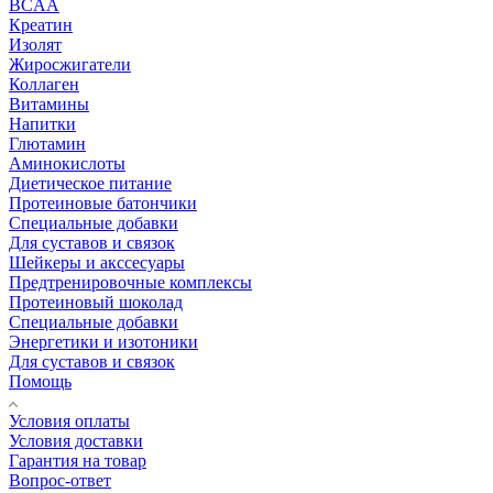
BCAA
Креатин
Изолят
Жиросжигатели
Коллаген
Витамины
Напитки
Глютамин
Аминокислоты
Диетическое питание
Протеиновые батончики
Специальные добавки
Для суставов и связок
Шейкеры и акссесуары
Предтренировочные комплексы
Протеиновый шоколад
Специальные добавки
Энергетики и изотоники
Для суставов и связок
Помощь
Условия оплаты
Условия доставки
Гарантия на товар
Вопрос-ответ