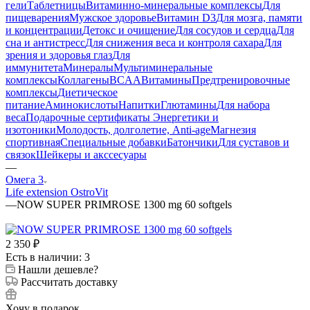
гели
Таблетницы
Витаминно-минеральные комплексы
Для
пищеварения
Мужское здоровье
Витамин D3
Для мозга, памяти
и концентрации
Детокс и очищение
Для сосудов и сердца
Для
сна и антистресс
Для снижения веса и контроля сахара
Для
зрения и здоровья глаз
Для
иммунитета
Минералы
Мультиминеральные
комплексы
Коллагены
BCAA
Витамины
Предтренировочные
комплексы
Диетическое
питание
Аминокислоты
Напитки
Глютамины
Для набора
веса
Подарочные сертификаты
Энергетики и
изотоники
Молодость, долголетие, Anti-age
Магнезия
спортивная
Специальные добавки
Батончики
Для суставов и
связок
Шейкеры и акссесуары
—
Омега 3
Life extension
OstroVit
—
NOW SUPER PRIMROSE 1300 mg 60 softgels
2 350
₽
Есть в наличии: 3
Нашли дешевле?
Рассчитать доставку
Хочу в подарок