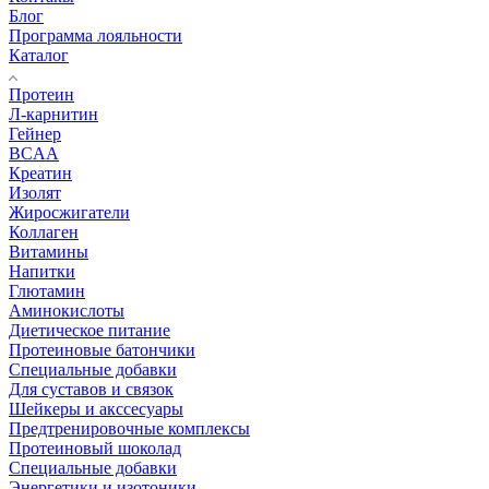
Блог
Программа лояльности
Каталог
Протеин
Л-карнитин
Гейнер
BCAA
Креатин
Изолят
Жиросжигатели
Коллаген
Витамины
Напитки
Глютамин
Аминокислоты
Диетическое питание
Протеиновые батончики
Специальные добавки
Для суставов и связок
Шейкеры и акссесуары
Предтренировочные комплексы
Протеиновый шоколад
Специальные добавки
Энергетики и изотоники