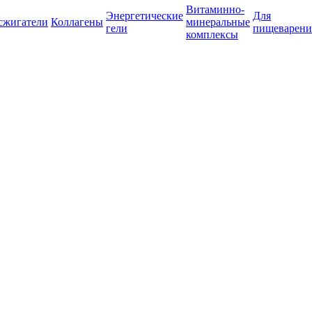
Витаминно-
Энергетические
Для
сжигатели
Коллагены
минеральные
гели
пищеварени
комплексы