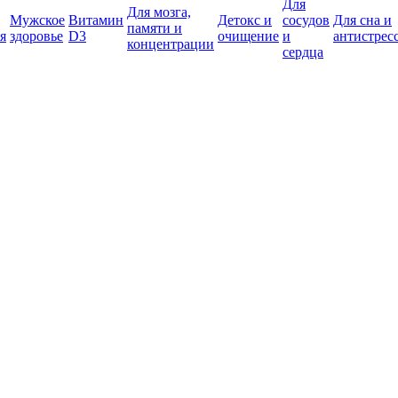
Для
Для мозга,
Мужское
Витамин
Детокс и
сосудов
Для сна и
памяти и
я
здоровье
D3
очищение
и
антистрес
концентрации
сердца