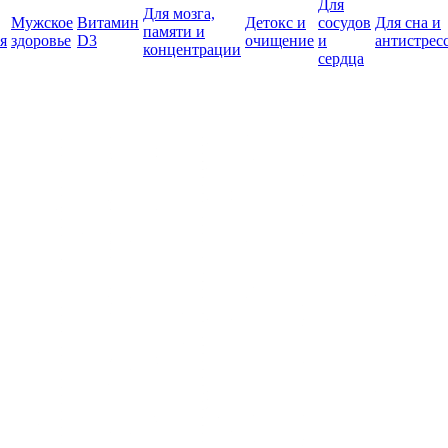
Для
Для мозга,
Мужское
Витамин
Детокс и
сосудов
Для сна и
памяти и
я
здоровье
D3
очищение
и
антистрес
концентрации
сердца