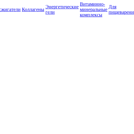
Витаминно-
Энергетические
Для
сжигатели
Коллагены
минеральные
гели
пищеварени
комплексы