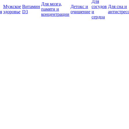
Для
Для мозга,
Мужское
Витамин
Детокс и
сосудов
Для сна и
памяти и
я
здоровье
D3
очищение
и
антистрес
концентрации
сердца