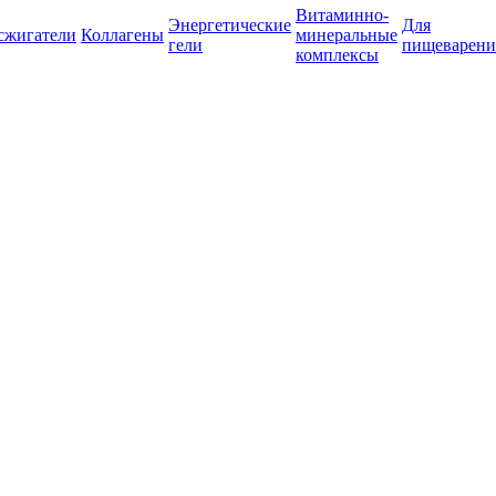
Витаминно-
Энергетические
Для
сжигатели
Коллагены
минеральные
гели
пищеварени
комплексы