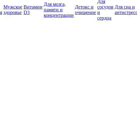
Для
Для мозга,
Мужское
Витамин
Детокс и
сосудов
Для сна и
памяти и
я
здоровье
D3
очищение
и
антистрес
концентрации
сердца