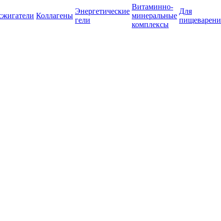
Витаминно-
Энергетические
Для
сжигатели
Коллагены
минеральные
гели
пищеварени
комплексы