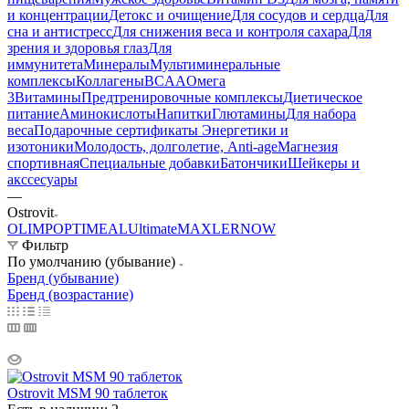
и концентрации
Детокс и очищение
Для сосудов и сердца
Для
сна и антистресс
Для снижения веса и контроля сахара
Для
зрения и здоровья глаз
Для
иммунитета
Минералы
Мультиминеральные
комплексы
Коллагены
BCAA
Омега
3
Витамины
Предтренировочные комплексы
Диетическое
питание
Аминокислоты
Напитки
Глютамины
Для набора
веса
Подарочные сертификаты
Энергетики и
изотоники
Молодость, долголетие, Anti-age
Магнезия
спортивная
Специальные добавки
Батончики
Шейкеры и
акссесуары
—
Ostrovit
OLIMP
OPTIMEAL
Ultimate
MAXLER
NOW
Фильтр
По умолчанию (убывание)
Бренд (убывание)
Бренд (возрастание)
Ostrovit MSM 90 таблеток