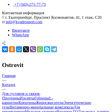
+7 (343)-271-77-73
Контактная информация
г. Екатеринбург, Проспект Космонавтов, 41, 1 этаж, С20
info@kvadrosport.com
Вконтакте
WhatsApp
Ostrovit
Главная
—
Каталог
—
Для суставов и связок
Протеины
Изоляты
Гейнеры
L-
карнитин
Креатины
Жиросжигатели
Энергетические
гели
Витаминно-минеральные комплексы
Для
пищеварения
Мужское здоровье
Витамин D3
Для мозга, памяти