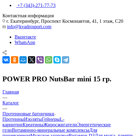
+7 (343)-271-77-73
Контактная информация
г. Екатеринбург, Проспект Космонавтов, 41, 1 этаж, С20
info@kvadrosport.com
Вконтакте
WhatsApp
POWER PRO NutsBar mini 15 гр.
Главная
—
Каталог
—
Протеиновые батончики
Протеины
Изоляты
Гейнеры
L-
карнитин
Креатины
Жиросжигатели
Энергетические
гели
Витаминно-минеральные комплексы
Для
пищеварения
Мужское здоровье
Витамин D3
Для мозга, памяти