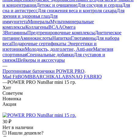
и концентрации
Детокс и очищение
Для сосудов и сердца
Для
сна и антистресс
Для снижения веса и контроля сахара
Для
зрения и здоровья глаз
Для
иммунитета
Минералы
Мультиминеральные
комплексы
Коллагены
BCAA
Омега
3
Витамины
Предтренировочные комплексы
Диетическое
питание
Аминокислоты
Напитки
Глютамины
Для набора
веса
Подарочные сертификаты
Энергетики и
изотоники
Молодость, долголетие, Anti-age
Магнезия
спортивная
Специальные добавки
Для суставов и
связок
Шейкеры и акссесуары
—
Протеиновые батончики POWER PRO
Mad Fit
BOMBBAR
CHIKALAB
SNAQ FABRIQ
—
POWER PRO NutsBar mini 15 гр.
Хит
Советуем
Новинка
Акция
30
₽
Нет в наличии
Нашли дешевле?