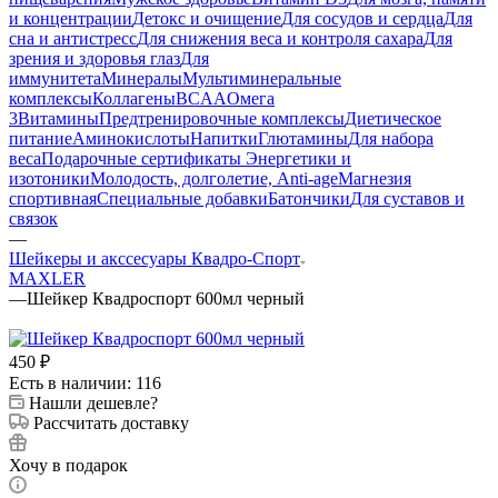
и концентрации
Детокс и очищение
Для сосудов и сердца
Для
сна и антистресс
Для снижения веса и контроля сахара
Для
зрения и здоровья глаз
Для
иммунитета
Минералы
Мультиминеральные
комплексы
Коллагены
BCAA
Омега
3
Витамины
Предтренировочные комплексы
Диетическое
питание
Аминокислоты
Напитки
Глютамины
Для набора
веса
Подарочные сертификаты
Энергетики и
изотоники
Молодость, долголетие, Anti-age
Магнезия
спортивная
Специальные добавки
Батончики
Для суставов и
связок
—
Шейкеры и акссесуары Квадро-Спорт
MAXLER
—
Шейкер Квадроспорт 600мл черный
450
₽
Есть в наличии: 116
Нашли дешевле?
Рассчитать доставку
Хочу в подарок