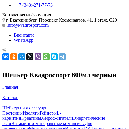
+7 (343)-271-77-73
Контактная информация
г. Екатеринбург, Проспект Космонавтов, 41, 1 этаж, С20
info@kvadrosport.com
Вконтакте
WhatsApp
Шейкер Квадроспорт 600мл черный
Главная
—
Каталог
—
Шейкеры и акссесуары
Протеины
Изоляты
Гейнеры
L-
карнитин
Креатины
Жиросжигатели
Энергетические
гели
Витаминно-минеральные комплексы
Для
пищеварения
Мужское здоровье
Витамин D3
Для мозга, памяти