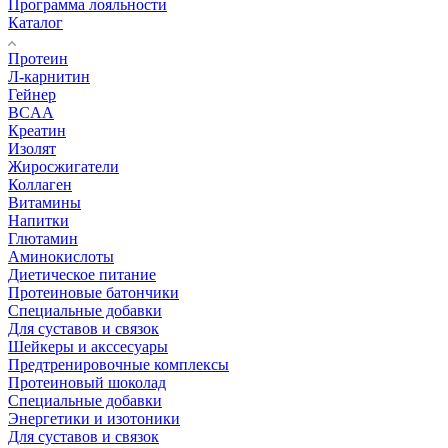
Программа лояльности
Каталог
Протеин
Л-карнитин
Гейнер
BCAA
Креатин
Изолят
Жиросжигатели
Коллаген
Витамины
Напитки
Глютамин
Аминокислоты
Диетическое питание
Протеиновые батончики
Специальные добавки
Для суставов и связок
Шейкеры и акссесуары
Предтренировочные комплексы
Протеиновый шоколад
Специальные добавки
Энергетики и изотоники
Для суставов и связок