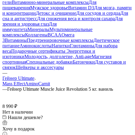
гели
Витаминно-минеральные комплексы
Для
пищеварения
Мужское здоровье
Витамин D3
Для мозга, памяти
и концентрации
Детокс и очищение
Для сосудов и сердца
Для
сна и антистресс
Для снижения веса и контроля сахара
Для
зрения и здоровья глаз
Для
иммунитета
Минералы
Мультиминеральные
комплексы
Коллагены
BCAA
Омега
3
Витамины
Предтренировочные комплексы
Диетическое
питание
Аминокислоты
Напитки
Глютамины
Для набора
веса
Подарочные сертификаты
Энергетики и
изотоники
Молодость, долголетие, Anti-age
Магнезия
спортивная
Специальные добавки
Батончики
Для суставов и
связок
Шейкеры и акссесуары
—
Гейнер Ultimate
Mass Effect
AminoCarnit
—
Гейнер Ultimate Muscle Juice Revolution 5 кг. ваниль
8 990
₽
Нет в наличии
Нашли дешевле?
Хочу в подарок