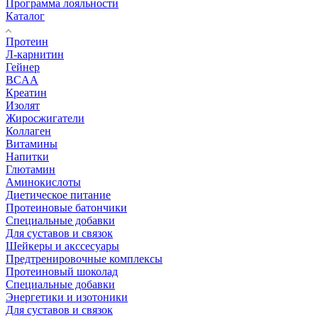
Программа лояльности
Каталог
Протеин
Л-карнитин
Гейнер
BCAA
Креатин
Изолят
Жиросжигатели
Коллаген
Витамины
Напитки
Глютамин
Аминокислоты
Диетическое питание
Протеиновые батончики
Специальные добавки
Для суставов и связок
Шейкеры и акссесуары
Предтренировочные комплексы
Протеиновый шоколад
Специальные добавки
Энергетики и изотоники
Для суставов и связок