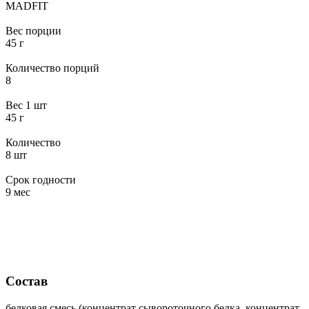
MADFIT
Вес порции
45 г
Количество порций
8
Вес 1 шт
45 г
Количество
8 шт
Срок годности
9 мес
Состав
белковая смесь (концентрат сывороточного белка, концентрат