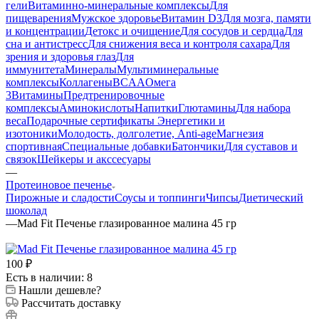
гели
Витаминно-минеральные комплексы
Для
пищеварения
Мужское здоровье
Витамин D3
Для мозга, памяти
и концентрации
Детокс и очищение
Для сосудов и сердца
Для
сна и антистресс
Для снижения веса и контроля сахара
Для
зрения и здоровья глаз
Для
иммунитета
Минералы
Мультиминеральные
комплексы
Коллагены
BCAA
Омега
3
Витамины
Предтренировочные
комплексы
Аминокислоты
Напитки
Глютамины
Для набора
веса
Подарочные сертификаты
Энергетики и
изотоники
Молодость, долголетие, Anti-age
Магнезия
спортивная
Специальные добавки
Батончики
Для суставов и
связок
Шейкеры и акссесуары
—
Протеиновое печенье
Пирожные и сладости
Соусы и топпинги
Чипсы
Диетический
шоколад
—
Mad Fit Печенье глазированное малина 45 гр
100
₽
Есть в наличии: 8
Нашли дешевле?
Рассчитать доставку