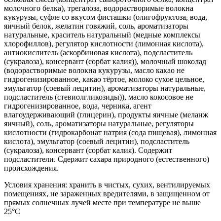
молочного белка), трегалоза, водорастворимые волокна
кукурузы, суфле со вкусом фисташки (олигофруктоза, вода,
яичный белок, желатин говяжий, соль, ароматизаторы
натуральные, краситель натуральный (медные комплексы
хлорофиллов), регулятор кислотности (лимонная кислота),
антиокислитель (аскорбиновая кислота), подсластитель
(сукралоза), консервант (сорбат калия)), молочный шоколад
(водорастворимые волокна кукурузы, масло какао не
гидрогенизированное, какао тёртое, молоко сухое цельное,
эмульгатор (соевый лецитин), ароматизаторы натуральные,
подсластитель (стевиолгликозиды)), масло кокосовое не
гидрогенизированное, вода, черника, агент
влагоудерживающий (глицерин), продукты яичные (меланж
яичный), соль, ароматизаторы натуральные, регуляторы
кислотности (гидрокарбонат натрия (сода пищевая), лимонная
кислота), эмульгатор (соевый лецитин), подсластитель
(сукралоза), консервант (сорбат калия). Содержит
подсластители. Сдержит сахара природного (естественного)
происхождения.
Условия хранения: хранить в чистых, сухих, вентилируемых
помещениях, не зараженных вредителями, в защищенном от
прямых солнечных лучей месте при температуре не выше
25°C