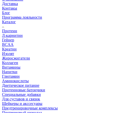
Доставка
Контакы
Блог
Программа лояльности
Каталог
Протеин
Л-карнитин
Гейнер
BCAA
Креатин
Изолят
Жиросжигатели
Коллаген
Витамины
Напитки
Глютамин
Аминокислоты
Диетическое питание
Протеиновые батончики
Специальные добавки
Для суставов и связок
Шейкеры и акссесуары
Предтренировочные комплексы
Протеиновый шоколад