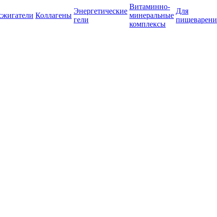
Витаминно-
Энергетические
Для
сжигатели
Коллагены
минеральные
гели
пищеварени
комплексы