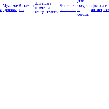
Для
Для мозга,
Мужское
Витамин
Детокс и
сосудов
Для сна и
памяти и
я
здоровье
D3
очищение
и
антистрес
концентрации
сердца