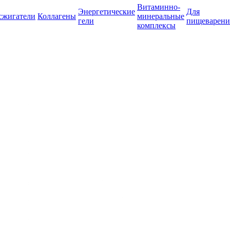
Витаминно-
Энергетические
Для
сжигатели
Коллагены
минеральные
гели
пищеварени
комплексы