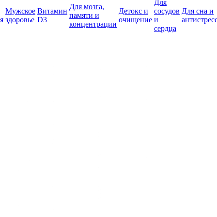
Для
Для мозга,
Мужское
Витамин
Детокс и
сосудов
Для сна и
памяти и
я
здоровье
D3
очищение
и
антистрес
концентрации
сердца