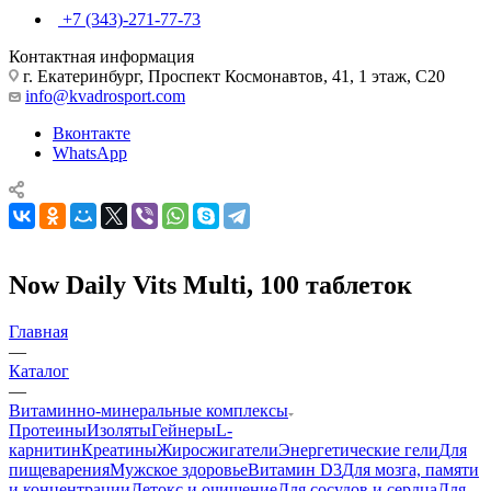
+7 (343)-271-77-73
Контактная информация
г. Екатеринбург, Проспект Космонавтов, 41, 1 этаж, С20
info@kvadrosport.com
Вконтакте
WhatsApp
Now Daily Vits Multi, 100 таблеток
Главная
—
Каталог
—
Витаминно-минеральные комплексы
Протеины
Изоляты
Гейнеры
L-
карнитин
Креатины
Жиросжигатели
Энергетические гели
Для
пищеварения
Мужское здоровье
Витамин D3
Для мозга, памяти
и концентрации
Детокс и очищение
Для сосудов и сердца
Для