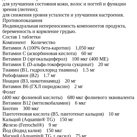
для улучшения состояния кожи, волос и ногтей и функции
зрения (лютеин);
для снижения уровня усталости и улучшения настроения.
Противопоказания
Индивидуальная непереносимость компонентов продукта,
беременность и кормление грудью.
Состав 1 таблетки
Компонент Количество
Витамин A (100% бета-каротин) 1,050 мкг
Витамин C (аскорбиновая кислота) 60 мг
Витамин D (эргокальциферол) 100 мкг (400 МЕ)
Витамин E (D-альфа-токоферола сукцинат) 20 мг
Тиамин (B1, гидрохлорид тиамина) 1.5 мг
Рибофлавин (B2) 1.7 мг
Ниацин (B3, никотинамид) 20 мг
Витамин B6 (ГХЛ пиридоксин) 2 мг
Фолат
(400 мкг фолиевой кислоты) 680 мкг фолиевого эквивалента
Витамин B12 (метилкобаламин) 6 мкг
Биотин 300 мкг
Пантотеновая кислота (B5, пантотенат кальция) 10 мг
Кальций (Aquamin® TG) 150 мг
Железо (Ferrochel®) 9 мг
Йод (йодид калия) 150 мкг
Магний (Aquamin® TG + оксид) 75 мг