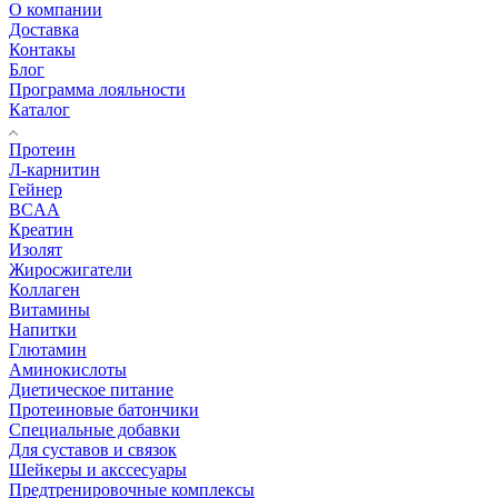
О компании
Доставка
Контакы
Блог
Программа лояльности
Каталог
Протеин
Л-карнитин
Гейнер
BCAA
Креатин
Изолят
Жиросжигатели
Коллаген
Витамины
Напитки
Глютамин
Аминокислоты
Диетическое питание
Протеиновые батончики
Специальные добавки
Для суставов и связок
Шейкеры и акссесуары
Предтренировочные комплексы