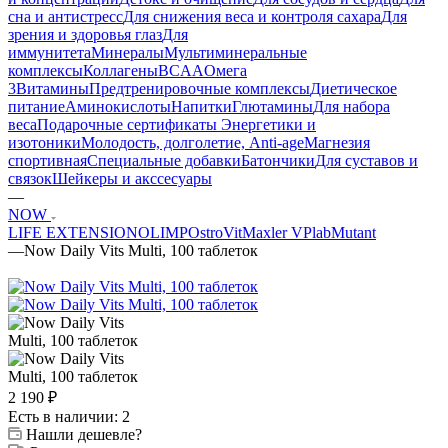
сна и антистресс
Для снижения веса и контроля сахара
Для
зрения и здоровья глаз
Для
иммунитета
Минералы
Мультиминеральные
комплексы
Коллагены
BCAA
Омега
3
Витамины
Предтренировочные комплексы
Диетическое
питание
Аминокислоты
Напитки
Глютамины
Для набора
веса
Подарочные сертификаты
Энергетики и
изотоники
Молодость, долголетие, Anti-age
Магнезия
спортивная
Специальные добавки
Батончики
Для суставов и
связок
Шейкеры и акссесуары
—
NOW
LIFE EXTENSION
OLIMP
OstroVit
Maxler
VPlab
Mutant
—
Now Daily Vits Multi, 100 таблеток
2 190
₽
Есть в наличии: 2
Нашли дешевле?