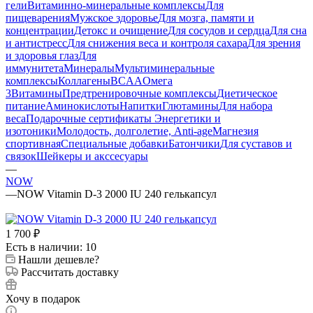
гели
Витаминно-минеральные комплексы
Для
пищеварения
Мужское здоровье
Для мозга, памяти и
концентрации
Детокс и очищение
Для сосудов и сердца
Для сна
и антистресс
Для снижения веса и контроля сахара
Для зрения
и здоровья глаз
Для
иммунитета
Минералы
Мультиминеральные
комплексы
Коллагены
BCAA
Омега
3
Витамины
Предтренировочные комплексы
Диетическое
питание
Аминокислоты
Напитки
Глютамины
Для набора
веса
Подарочные сертификаты
Энергетики и
изотоники
Молодость, долголетие, Anti-age
Магнезия
спортивная
Специальные добавки
Батончики
Для суставов и
связок
Шейкеры и акссесуары
—
NOW
—
NOW Vitamin D-3 2000 IU 240 гелькапсул
1 700
₽
Есть в наличии: 10
Нашли дешевле?
Рассчитать доставку
Хочу в подарок