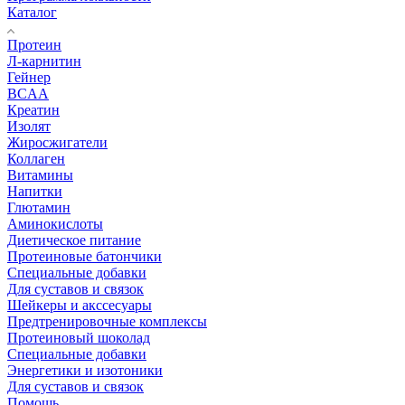
Каталог
Протеин
Л-карнитин
Гейнер
BCAA
Креатин
Изолят
Жиросжигатели
Коллаген
Витамины
Напитки
Глютамин
Аминокислоты
Диетическое питание
Протеиновые батончики
Специальные добавки
Для суставов и связок
Шейкеры и акссесуары
Предтренировочные комплексы
Протеиновый шоколад
Специальные добавки
Энергетики и изотоники
Для суставов и связок
Помощь