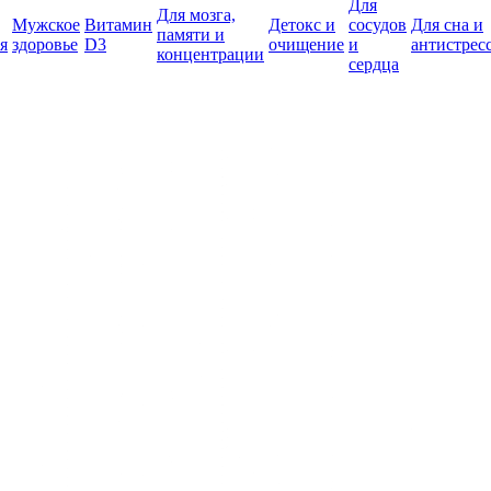
Для
Для мозга,
Мужское
Витамин
Детокс и
сосудов
Для сна и
памяти и
я
здоровье
D3
очищение
и
антистрес
концентрации
сердца