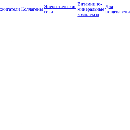
Витаминно-
Энергетические
Для
сжигатели
Коллагены
минеральные
гели
пищеварени
комплексы