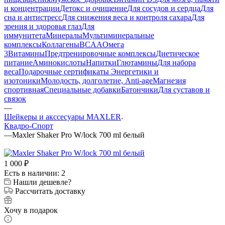
и концентрации
Детокс и очищение
Для сосудов и сердца
Для
сна и антистресс
Для снижения веса и контроля сахара
Для
зрения и здоровья глаз
Для
иммунитета
Минералы
Мультиминеральные
комплексы
Коллагены
BCAA
Омега
3
Витамины
Предтренировочные комплексы
Диетическое
питание
Аминокислоты
Напитки
Глютамины
Для набора
веса
Подарочные сертификаты
Энергетики и
изотоники
Молодость, долголетие, Anti-age
Магнезия
спортивная
Специальные добавки
Батончики
Для суставов и
связок
—
Шейкеры и акссесуары MAXLER
Квадро-Спорт
—
Maxler Shaker Pro W/lock 700 ml белый
1 000
₽
Есть в наличии: 2
Нашли дешевле?
Рассчитать доставку
Хочу в подарок