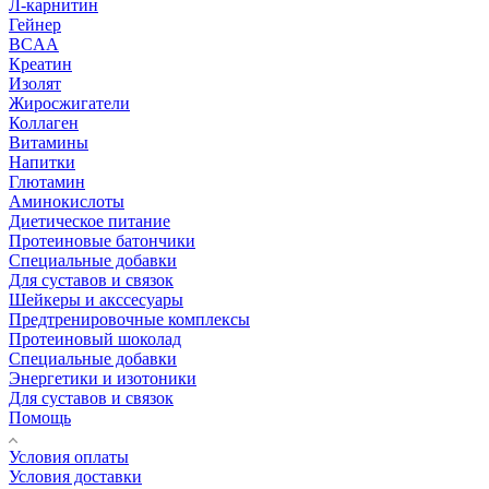
Л-карнитин
Гейнер
BCAA
Креатин
Изолят
Жиросжигатели
Коллаген
Витамины
Напитки
Глютамин
Аминокислоты
Диетическое питание
Протеиновые батончики
Специальные добавки
Для суставов и связок
Шейкеры и акссесуары
Предтренировочные комплексы
Протеиновый шоколад
Специальные добавки
Энергетики и изотоники
Для суставов и связок
Помощь
Условия оплаты
Условия доставки