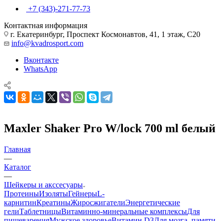
+7 (343)-271-77-73
Контактная информация
г. Екатеринбург, Проспект Космонавтов, 41, 1 этаж, С20
info@kvadrosport.com
Вконтакте
WhatsApp
Maxler Shaker Pro W/lock 700 ml белый
Главная
—
Каталог
—
Шейкеры и акссесуары
Протеины
Изоляты
Гейнеры
L-
карнитин
Креатины
Жиросжигатели
Энергетические
гели
Таблетницы
Витаминно-минеральные комплексы
Для
пищеварения
Мужское здоровье
Витамин D3
Для мозга, памяти