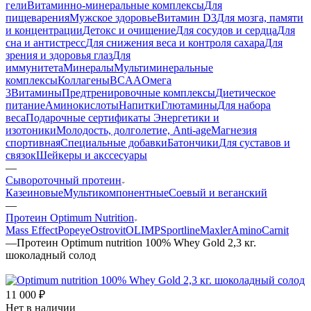
гели
Витаминно-минеральные комплексы
Для
пищеварения
Мужское здоровье
Витамин D3
Для мозга, памяти
и концентрации
Детокс и очищение
Для сосудов и сердца
Для
сна и антистресс
Для снижения веса и контроля сахара
Для
зрения и здоровья глаз
Для
иммунитета
Минералы
Мультиминеральные
комплексы
Коллагены
BCAA
Омега
3
Витамины
Предтренировочные комплексы
Диетическое
питание
Аминокислоты
Напитки
Глютамины
Для набора
веса
Подарочные сертификаты
Энергетики и
изотоники
Молодость, долголетие, Anti-age
Магнезия
спортивная
Специальные добавки
Батончики
Для суставов и
связок
Шейкеры и акссесуары
—
Сывороточный протеин
Казеиновые
Мультикомпонентные
Соевый и веганский
—
Протеин Optimum Nutrition
Mass Effect
Popeye
Ostrovit
OLIMP
Sportline
Maxler
AminoCarnit
—
Протеин Optimum nutrition 100% Whey Gold 2,3 кг.
шоколадный солод
11 000
₽
Нет в наличии