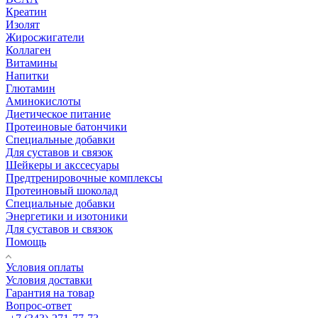
Креатин
Изолят
Жиросжигатели
Коллаген
Витамины
Напитки
Глютамин
Аминокислоты
Диетическое питание
Протеиновые батончики
Специальные добавки
Для суставов и связок
Шейкеры и акссесуары
Предтренировочные комплексы
Протеиновый шоколад
Специальные добавки
Энергетики и изотоники
Для суставов и связок
Помощь
Условия оплаты
Условия доставки
Гарантия на товар
Вопрос-ответ