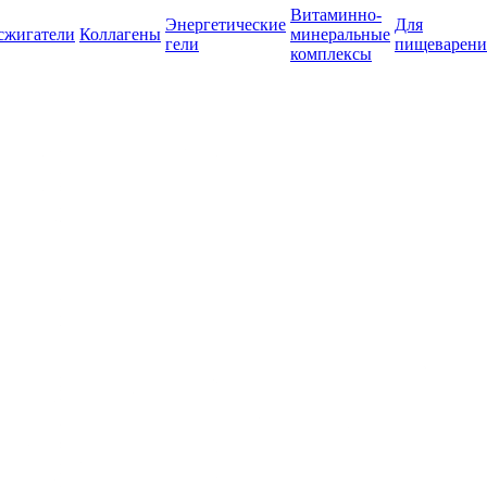
Витаминно-
Энергетические
Для
сжигатели
Коллагены
минеральные
гели
пищеварени
комплексы