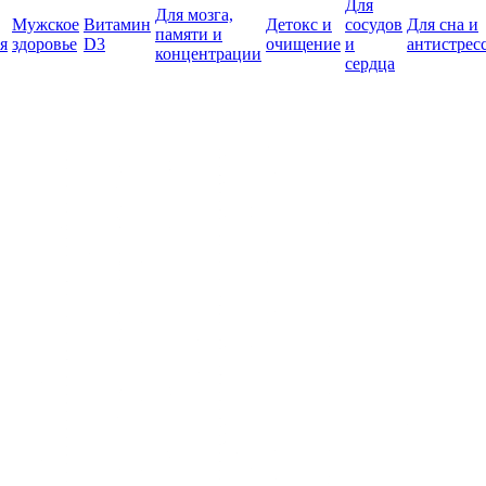
Для
Для мозга,
Мужское
Витамин
Детокс и
сосудов
Для сна и
памяти и
я
здоровье
D3
очищение
и
антистрес
концентрации
сердца