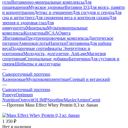
гели
Витаминно-минеральные комплексы
Для
пищеварения
Мужское здоровье
Витамин D3
Для мозга, памяти
и концентрации
Детокс и очищение
Для сосудов и сердца
Для
сна и антистресс
Для снижения веса и контроля сахара
Для
зрения и здоровья глаз
Для
иммунитета
Минералы
Мультиминеральные
комплексы
Коллагены
BCAA
Омега
3
Витамины
Предтренировочные комплексы
Диетическое
питание
Аминокислоты
Напитки
Глютамины
Для набора
веса
Подарочные сертификаты
Энергетики и
изотоники
Молодость, долголетие, Anti-age
Магнезия
спортивная
Специальные добавки
Батончики
Для суставов и
связок
Шейкеры и акссесуары
—
Сывороточный протеин
Казеиновые
Мультикомпонентные
Соевый и веганский
—
Сывороточный протеин
Popeye
Optimum
Nutrition
Ostrovit
OLIMP
Sportline
Maxler
AminoCarnit
—
Протеин Mass Effect Whey Protein 0,3 кг. банан
1 350
₽
Нет в наличии