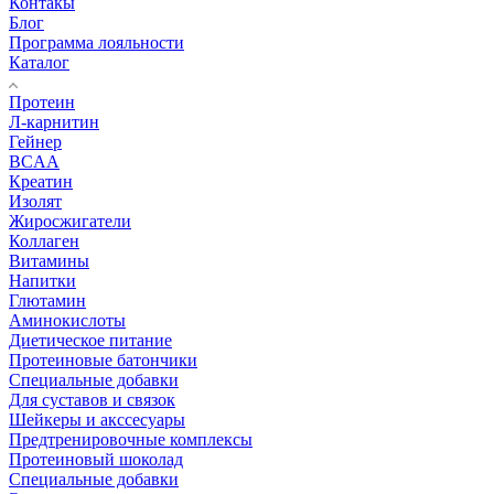
Контакы
Блог
Программа лояльности
Каталог
Протеин
Л-карнитин
Гейнер
BCAA
Креатин
Изолят
Жиросжигатели
Коллаген
Витамины
Напитки
Глютамин
Аминокислоты
Диетическое питание
Протеиновые батончики
Специальные добавки
Для суставов и связок
Шейкеры и акссесуары
Предтренировочные комплексы
Протеиновый шоколад
Специальные добавки