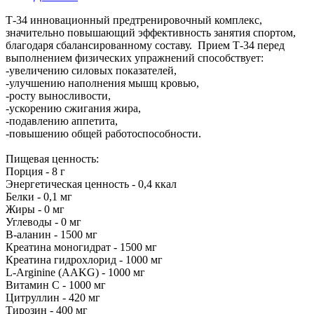
Т-34 инновационный предтренировочный комплекс,
значительно повышающий эффективность занятия спортом,
благодаря сбалансированному составу. Прием Т-34 перед
выполнением физических упражнений способствует:
-увеличению силовых показателей,
-улучшению наполнения мышц кровью,
-росту выносливости,
-ускорению сжигания жира,
-подавлению аппетита,
-повышению общей работоспособности.
Пищевая ценность:
Порция - 8 г
Энергетическая ценность - 0,4 ккал
Белки - 0,1 мг
Жиры - 0 мг
Углеводы - 0 мг
В-аланин - 1500 мг
Креатина моногидрат - 1500 мг
Креатина гидрохлорид - 1000 мг
L-Arginine (AAKG) - 1000 мг
Витамин С - 1000 мг
Цитруллин - 420 мг
Тирозин - 400 мг