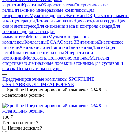
карнитин
Креатины
Жиросжигатели
Энергетические
гели
Витаминно-минеральные комплексы
Для
пищеварения
Мужское здоровье
Витамин D3
Для мозга, памяти
и концентрации
Детокс и очищение
Для сосудов и сердца
Для
сна и антистресс
Для снижения веса и контроля сахара
Для
зрения и здоровья глаз
Для
иммунитета
Минералы
Мультиминеральные
комплексы
Коллагены
BCAA
Омега 3
Витамины
Диетическое
питание
Аминокислоты
Напитки
Глютамины
Для набора
веса
Подарочные сертификаты
Энергетики и
изотоники
Молодость, долголетие, Anti-age
Магнезия
спортивная
Специальные добавки
Батончики
Для суставов и
связок
Шейкеры и акссесуары
—
Предтренировочные комплексы SPORTLINE
GSS LAB
BSN
OPTIMEAL
POPEYE
—
Sportline Предтренировочный комплекс T-34 8 гр.
жевательная резинка
130
₽
Есть в наличии: 7
Нашли дешевле?