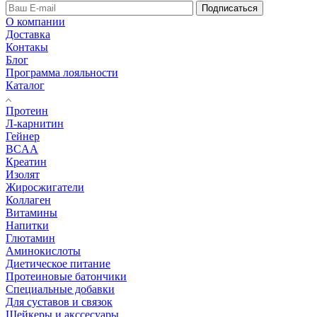
Подписаться
О компании
Доставка
Контакы
Блог
Программа лояльности
Каталог
Протеин
Л-карнитин
Гейнер
BCAA
Креатин
Изолят
Жиросжигатели
Коллаген
Витамины
Напитки
Глютамин
Аминокислоты
Диетическое питание
Протеиновые батончики
Специальные добавки
Для суставов и связок
Шейкеры и акссесуары