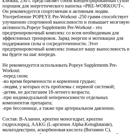
клюква, 250 г. представляет собой концентрированный сухой
порошок для энергетического напитка «PRE-WORKOUT».
Он рекомендуется спортсменам и активным людям.
Употребление POPEYE Pre-Workout -250 грамм способствует
улучшению спортивной выносливости и повышает мозговую
активность.Popeye Supplements Pre-Workout - это
предтренировочный комплекс со всем необходимым для
эффективных тренировок. Заряд энергии и мотивации для
поддержания силы и сосредоточенности. Этот
предтренировочный комплекс повысит вашу выносливость и
вы будете на шаг впереди.
Не рекомендуется использовать Popeye Supplements Pre-
Workout:
-перед сном;
-во время беременности и кормления грудью;
-людям, у которых есть проблемы с нервной системой;
-детям, не достигшим 18-летнего возраста;
-при индивидуальной непереносимости отдельных
компонентов препарата;
-при бессоннице, а также при артериальном давлении.
Состав: B-Аланин, креатин моногидрат, креатин
гидрохлорид, AAKG (L-аргинин Alpha-Ketoglutarate),
мальтодекстрин, аскорбиновая кислота (Витамин C),