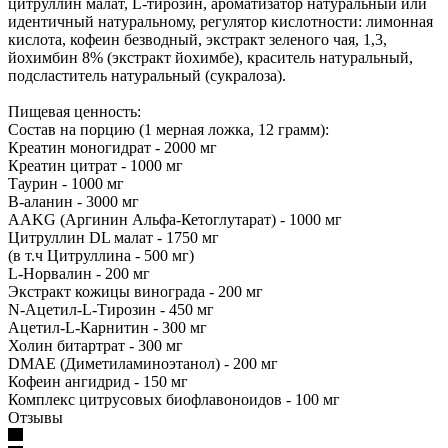
цитруллин малат, L-тирозин, ароматизатор натуральный или
идентичный натуральному, регулятор кислотности: лимонная
кислота, кофеин безводный, экстракт зеленого чая, 1,3,
йохимбин 8% (экстракт йохимбе), краситель натуральный,
подсластитель натуральный (сукралоза).
Пищевая ценность:
Состав на порцию (1 мерная ложка, 12 грамм):
Креатин моногидрат - 2000 мг
Креатин цитрат - 1000 мг
Таурин - 1000 мг
B-аланин - 3000 мг
AAKG (Аргинин Альфа-Кетоглутарат) - 1000 мг
Цитруллин DL малат - 1750 мг
(в т.ч Цитруллина - 500 мг)
L-Норвалин - 200 мг
Экстракт кожицы винограда - 200 мг
N-Ацетил-L-Тирозин - 450 мг
Ацетил-L-Карнитин - 300 мг
Холин битартрат - 300 мг
DMAE (Диметиламиноэтанол) - 200 мг
Кофеин ангидрид - 150 мг
Комплекс цитрусовых биофлавоноидов - 100 мг
Отзывы