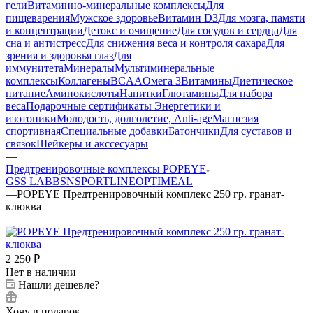
гели
Витаминно-минеральные комплексы
Для
пищеварения
Мужское здоровье
Витамин D3
Для мозга, памяти
и концентрации
Детокс и очищение
Для сосудов и сердца
Для
сна и антистресс
Для снижения веса и контроля сахара
Для
зрения и здоровья глаз
Для
иммунитета
Минералы
Мультиминеральные
комплексы
Коллагены
BCAA
Омега 3
Витамины
Диетическое
питание
Аминокислоты
Напитки
Глютамины
Для набора
веса
Подарочные сертификаты
Энергетики и
изотоники
Молодость, долголетие, Anti-age
Магнезия
спортивная
Специальные добавки
Батончики
Для суставов и
связок
Шейкеры и акссесуары
—
Предтренировочные комплексы POPEYE
GSS LAB
BSN
SPORTLINE
OPTIMEAL
—
POPEYE Предтренировочный комплекс 250 гр. гранат-
клюква
2 250
₽
Нет в наличии
Нашли дешевле?
Хочу в подарок